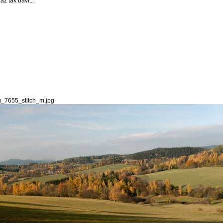
až tak baví...
g_7655_stitch_m.jpg