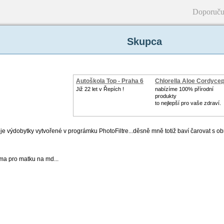
Doporuču
Skupca
Autoškola Top - Praha 6
Chlorella Aloe Cordyce
Již 22 let v Řepích !
nabízíme 100% přírodní
produkty
to nejlepší pro vaše zdraví.
e výdobytky vytvořené v prográmku PhotoFiltre...děsně mně totiž baví čarovat s ob
téma pro matku na md...