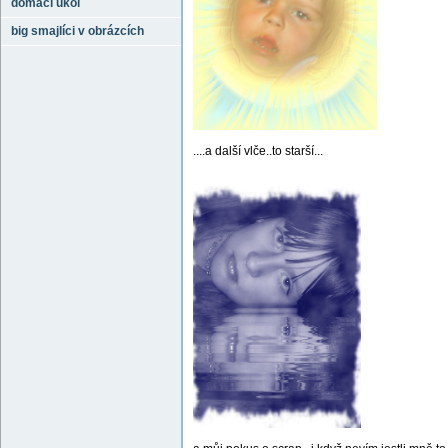
domácí úkol
big smajlíci v obrázcích
....a další vlče..to starší...