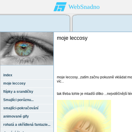
WebSnadno
moje leccosy
index
moje leccosy...zatím začnu pokusně vkládat moj
víc...
moje leccosy
ftípky a srandičky
tak třeba tohle je mladší dítko ...nejvděčnější 
Smajlíci porůznu...
smajlíci-pokračování
animované gify
rohatá a okřídlená fantazie...