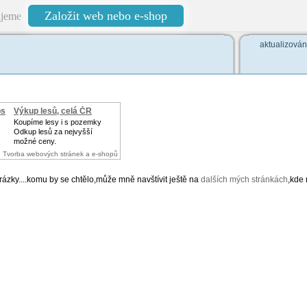
Založit web nebo e-shop
jeme
aktualizová
ps
Výkup lesů, celá ČR
Koupíme lesy i s pozemky
Odkup lesů za nejvyšší
možné ceny.
Tvorba webových stránek a e-shopů
rázky....komu by se chtělo,může mně navštívit ještě na
dalších mých stránkách
,kde