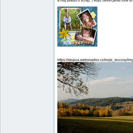
a můj pokus o scrap...i když nevím,jestli mně to 
https://skupca.websnadno.cz/moje_leccosy/im