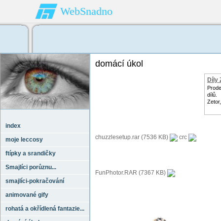
WebSnadno
domácí úkol
Díly
Prode
dílů.
Zetor
index
chuzzlesetup.rar (7536 KB)
crc
moje leccosy
ftípky a srandičky
Smajlíci porůznu...
FunPhotor.RAR (7367 KB)
smajlíci-pokračování
animované gify
rohatá a okřídlená fantazie...