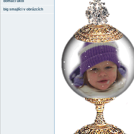
domácí úkol
big smajlíci v obrázcích