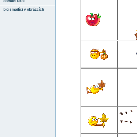
domácí úkol
big smajlíci v obrázcích