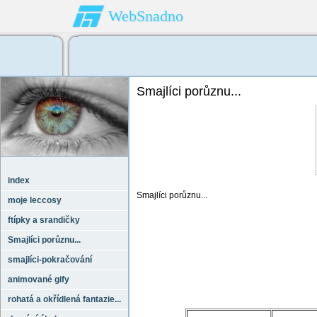
WebSnadno
Smajlíci porůznu...
index
Smajlíci porůznu...
moje leccosy
ftípky a srandičky
Smajlíci porůznu...
smajlíci-pokračování
animované gify
rohatá a okřídlená fantazie...