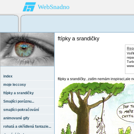
WebSnadno
ftípky a srandičky
Rep
Tur
Vstř
repa
Turb
www
index
ftípky a srandičky...zatím nemám inspiraci,ale n
moje leccosy
ftípky a srandičky
Smajlíci porůznu...
smajlíci-pokračování
animované gify
rohatá a okřídlená fantazie...