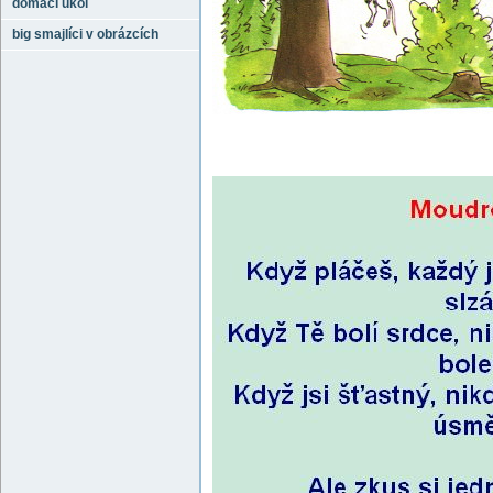
domácí úkol
big smajlíci v obrázcích