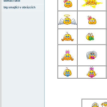
domácí úkol
big smajlíci v obrázcích