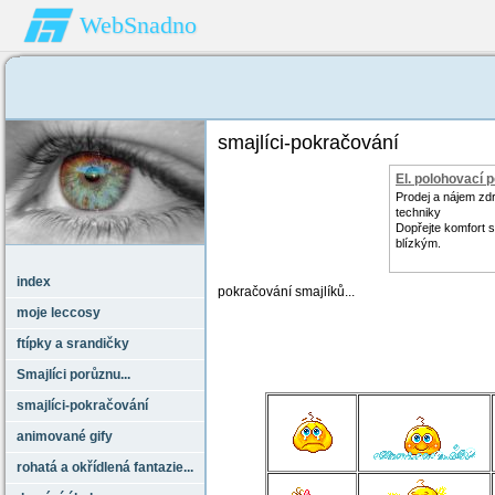
WebSnadno
smajlíci-pokračování
El. polohovací 
Prodej a nájem zd
techniky
Dopřejte komfort 
blízkým.
index
pokračování smajlíků...
moje leccosy
ftípky a srandičky
Smajlíci porůznu...
smajlíci-pokračování
animované gify
rohatá a okřídlená fantazie...