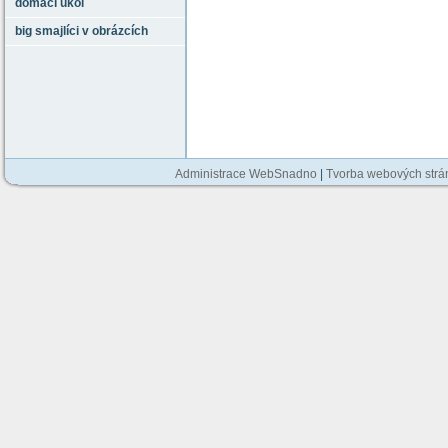
domácí úkol
big smajlíci v obrázcích
Administrace WebSnadno
|
Tvorba webových str