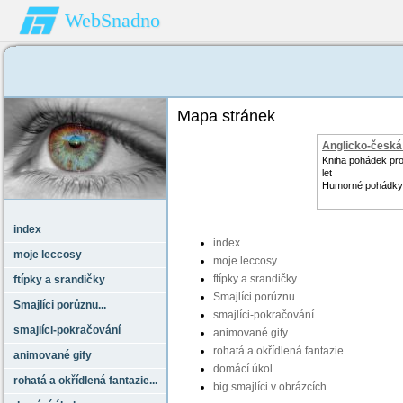
WebSnadno
Mapa stránek
Anglicko-česká
Kniha pohádek pro 
let
Humorné pohádky
index
index
moje leccosy
moje leccosy
ftípky a srandičky
ftípky a srandičky
Smajlíci porůznu...
Smajlíci porůznu...
smajlíci-pokračování
smajlíci-pokračování
animované gify
rohatá a okřídlená fantazie...
animované gify
domácí úkol
rohatá a okřídlená fantazie...
big smajlíci v obrázcích